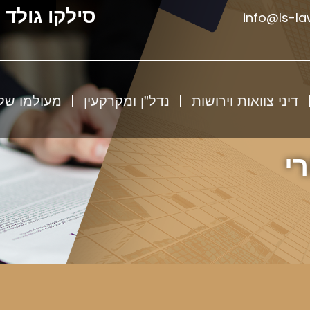
סילקו גולד 
info@ls-law
דיני צוואות וירושות
נדל”ן ומקרקעין
מעולמו של 
י