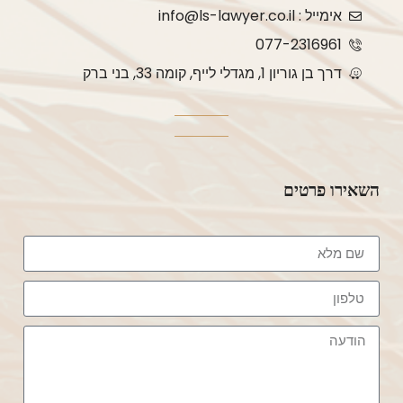
בחום 
ת למען 
ומלווה 
אימייל : info@ls-lawyer.co.il
רב!
האינטר
אותו 
077-2316961
סים שלי. 
לאורך 
דרך בן גוריון 1, מגדלי לייף, קומה 33, בני ברק
בזכות 
כל 
הידע, 
התהליך 
הניסיון 
בצורה 
והיחס 
נעימה 
האישי 
וברורה.
השאירו פרטים
שלו 
הרגשתי 
מה 
שאני 
שמייחד 
בידיים 
את 
טובות. 
המשרד 
ממליץ 
הוא לא 
עליו 
רק 
מכל 
המקצועי
הלב 
ות, אלא 
לכל מי 
גם היחס 