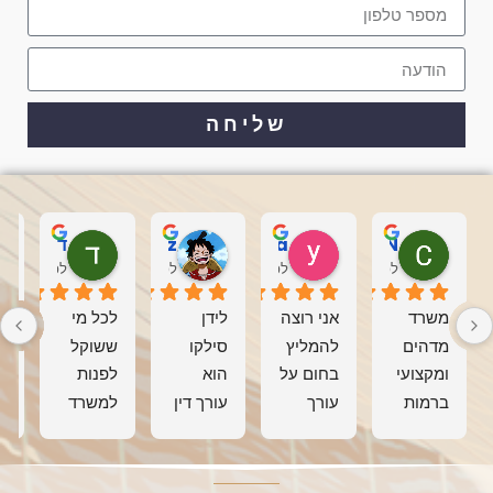
שליחה
COHEN
yonatan masika
D4aNi3l P3ReTz
דביר בכר
לפני 2 חודשים
לפני 2 חודשים
לפני 2 חודשים
לפני 2 חודשים
משרד 
אני רוצה 
לידן 
לכל מי 
מדהים 
להמליץ 
סילקו 
ששוקל 
ומקצועי 
בחום על 
הוא 
לפנות 
ברמות 
עורך 
עורך דין 
למשרד 
הגבוהות 
הדין. 
מקצועי, 
עורכי 
מ
ביותר, 
קיבלתי 
אמין 
דין,
שנתן לי 
שירות 
ומסור. 
ב